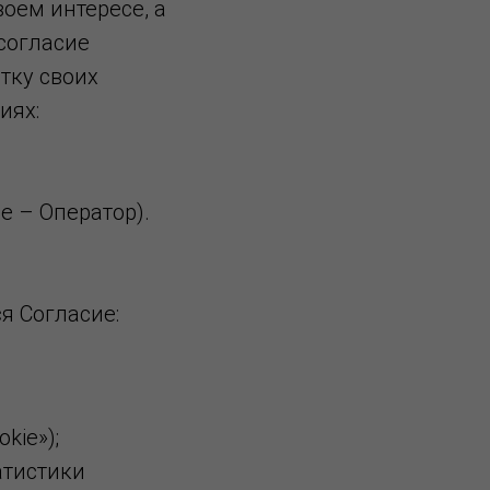
воем интересе, а
согласие
тку своих
иях:
е – Оператор).
я Согласие:
kie»);
атистики