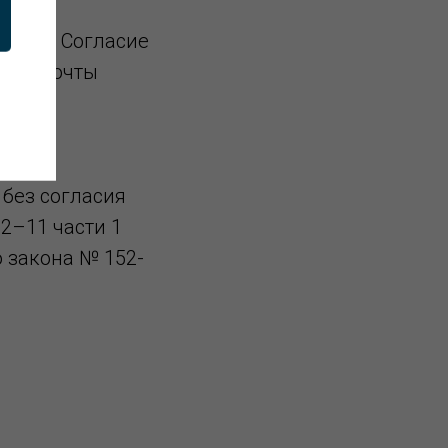
ь свое Согласие
нной почты
отку
без согласия
2–11 части 1
о закона № 152-