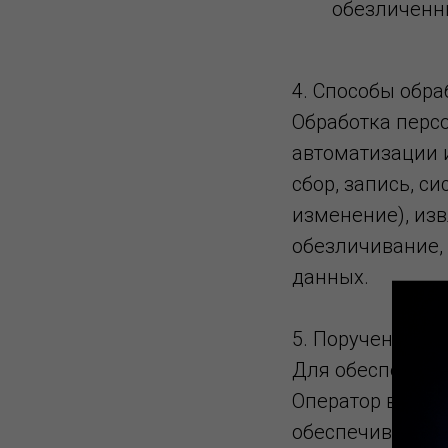
обезличенн
4. Способы обр
Обработка перс
автоматизации и
сбор, запись, с
изменение), изв
обезличивание,
данных.
5. Поручение о
Для обеспечени
Оператор вправ
обеспечивающим