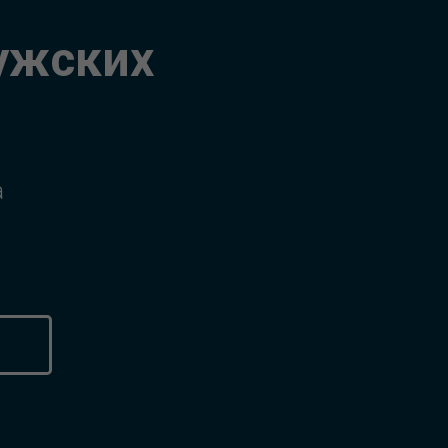
ужских
а