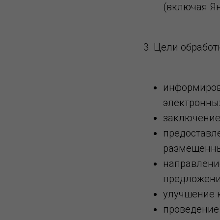
(включая Ян
3. Цели обрабо
информиров
электронны
заключение
предоставл
размещенны
направление
предложени
улучшение к
проведение 