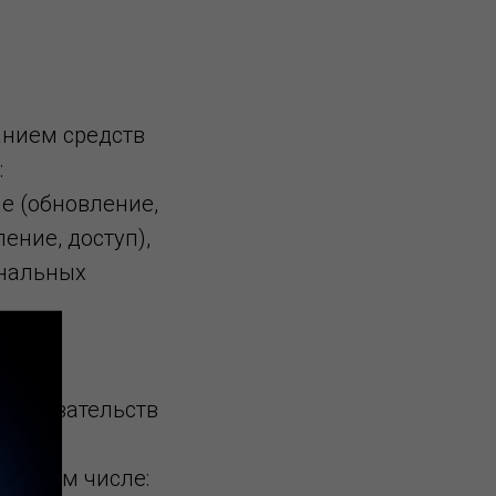
анием средств
:
ие (обновление,
ение, доступ),
ональных
х обязательств
цам,
 в том числе: