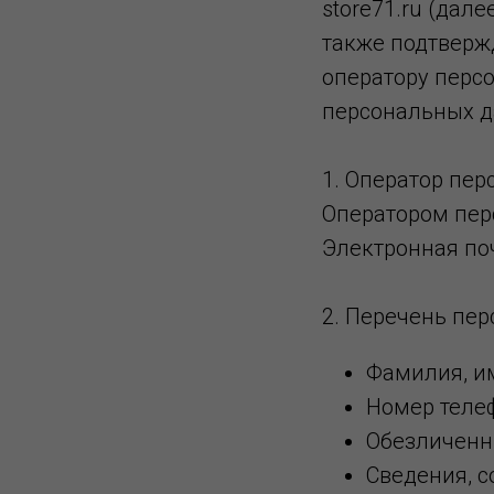
store71.ru (дале
также подтвержд
оператору персо
персональных д
1. Оператор пе
Оператором пер
Электронная поч
2. Перечень пер
Фамилия, им
Номер теле
Обезличенны
Сведения, с