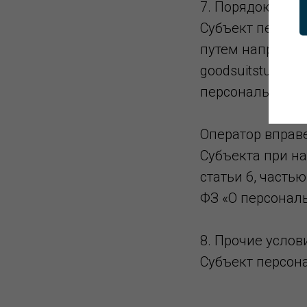
7. Порядок отзы
Субъект персон
путем направле
goodsuitstula@g
персональных д
Оператор вправ
Субъекта при н
статьи 6, часть
ФЗ «О персонал
8. Прочие услов
Субъект персон