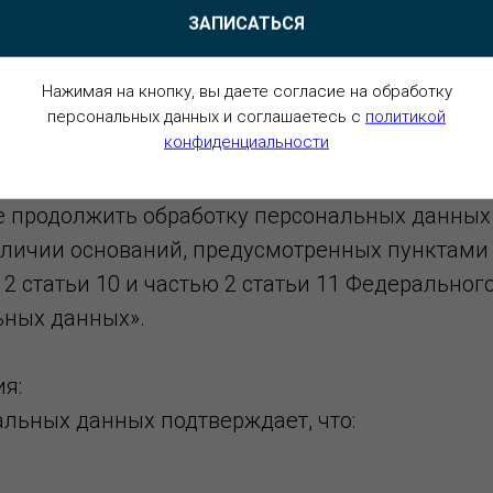
ва Согласия:
ЗАПИСАТЬСЯ
альных данных может в любой момент отозват
ния уведомления Оператору на адрес электро
Нажимая на кнопку, вы даете согласие на обработку
mail.com с пометкой «Отзыв согласия на обраб
персональных данных и соглашаетесь c
политикой
конфиденциальности
анных».
е продолжить обработку персональных данных 
аличии оснований, предусмотренных пунктами 
ю 2 статьи 10 и частью 2 статьи 11 Федеральног
ьных данных».
ия:
альных данных подтверждает, что: