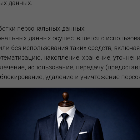
ых данных.
аботки персональных данных:
ональных данных осуществляется с использов
ли без использования таких средств, включая
истематизацию, накопление, хранение, уточнен
лечение, использование, передачу (предоставл
 блокирование, удаление и уничтожение перс
бработки персональных данных:
я функционирования Сайта и выполнения свои
е поручить обработку персональных данных ли
 техническое сопровождение сайта и сервисов,