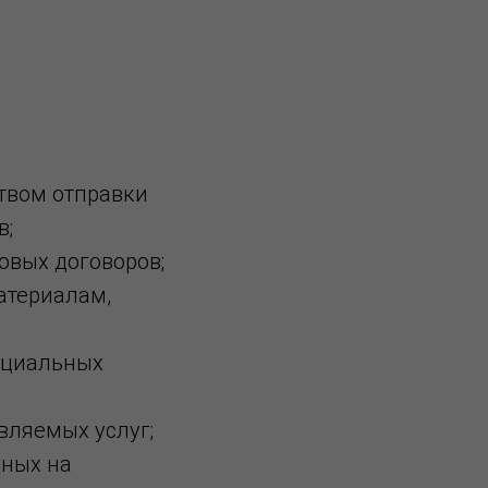
твом отправки
в;
овых договоров;
атериалам,
пециальных
вляемых услуг;
нных на