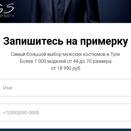
е общество «амоЦРМ» (ИНН:7709477879), 11509
 МУНИЦИПАЛЬНЫЙ ОКРУГ ЗАМОСКВОРЕЧЬЕ, УЛ
Запишитесь на примерку
Самый большой выбор мужских костюмов в Туле
низации осуществляют обработку персональн
Более 1 000 моделей от 44 до 70 размера
от 18 990 руб
в целях, определённых настоящим Согласием, 
Оператором договоров.
я Согласия:
ает в силу в момент отправки Субъектом перс
и действует до момента его отзыва.