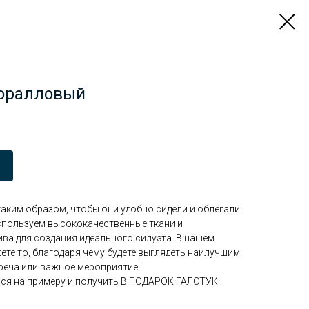
Коралловый
ким образом, чтобы они удобно сидели и облегали
спользуем высококачественные ткани и
ва для создания идеального силуэта. В нашем
ете то, благодаря чему будете выглядеть наилучшим
треча или важное мероприятие!
ся на примеру и получить В ПОДАРОК ГАЛСТУК