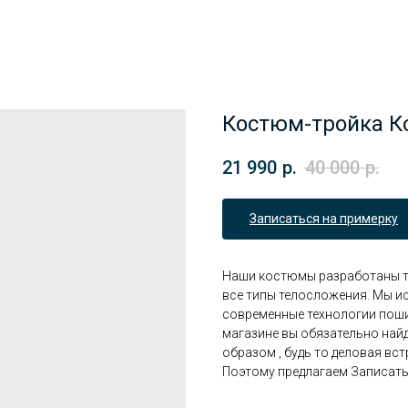
Костюм-тройка 
21 990
р.
40 000
р.
Записаться на примерку
Наши костюмы разработаны та
все типы телосложения. Мы и
современные технологии поши
магазине вы обязательно найд
образом , будь то деловая вс
Поэтому предлагаем Записать