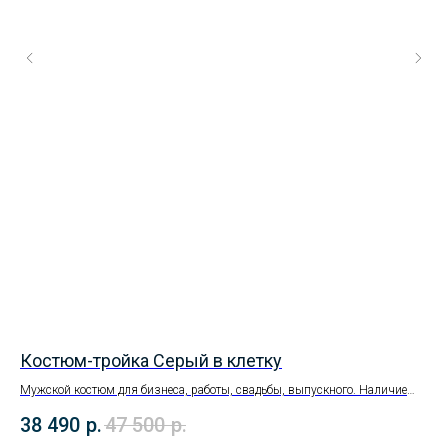
Костюм-тройка Серый в клетку
Му
Мужской костюм для бизнеса, работы, свадьбы, выпускного. Наличие
Муж
размеров уточняйте в магазине.
раз
38 490
р.
47 500
р.
18