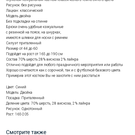
Рисунок: без рисунка
Лацкан: классический
Модель двойка
Без подкладки на спинке
Брюки очень удобные кэжуальные
с резинкой на поясе, на шнурках,
имеются шлевки для носки с ремнем.
Силуэт приталенный
Размер от 44 до 60
Подойдет на рост от 165 до 190 см
Состав 70% шерсть 28% вискоза 2% лайкра
Отлично подойдет для любого праздничного мероприятия или работы
Хорошо сочетаются как с сорочкой, так и с футболкой базового цвета.
Примерив этот костюм Вы не захотите с ним расстаться
Цвет: Синий
Модель: Двойка
Посадка: Приталенный
Деление цвета: 70% шерсть, 28 вискоза, 2% лайкра
Рисунок: Однотонный
Рост: 165-205
Смотрите также