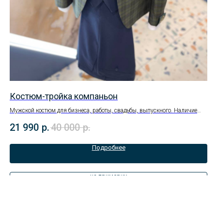
Костюм-тройка компаньон
Ко
Мужской костюм для бизнеса, работы, свадьбы, выпускного. Наличие
Муж
размеров уточняйте в магазине.
раз
21 990
р.
40 000
р.
33
Подробнее
на примерку