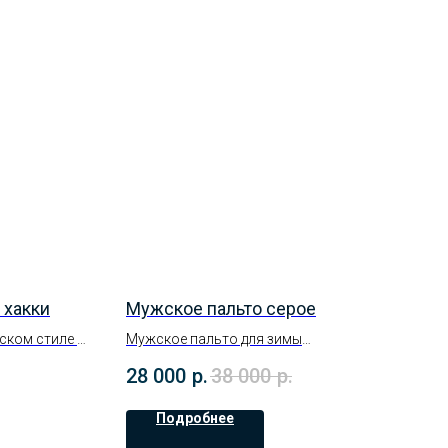
 хакки
Мужское пальто серое
ском стиле с
Мужское пальто для зимы
м Размерный
Шерсть - 80℅ , Кашмир - 20℅
28 000
р.
38 000
р.
у
Размерный ряд : 48-56р.
Подробнее