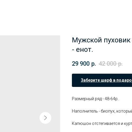
Мужской пуховик
- енот.
29 900
р.
42 000
р.
Заберите шарф в подаро
Размерный ряд - 48-64р.
Наполнитель - биопух, которы
Капюшон отстегивается и курт