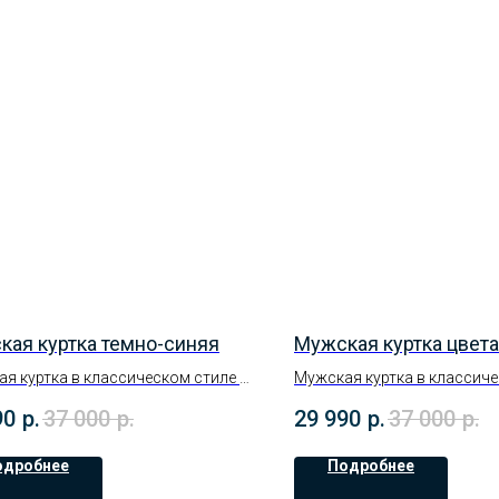
кая куртка темно-синяя
Мужская куртка цвета
я куртка в классическом стиле с
Мужская куртка в классиче
мокаемым покрытием. Размерный
непромокаемым покрытие
90
р.
37 000
р.
29 990
р.
37 000
р.
6-62р.
ряд : 46-62р. На осень и зим
нь и зиму
одробнее
Подробнее