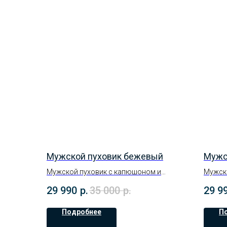
Мужской пуховик бежевый
Мужс
Мужской пуховик с капюшоном и
Мужска
пропиткой поверхности
непро
29 990
р.
35 000
р.
29 9
Размерный ряд : 46-62р.
ряд : 4
На осе
Подробнее
П